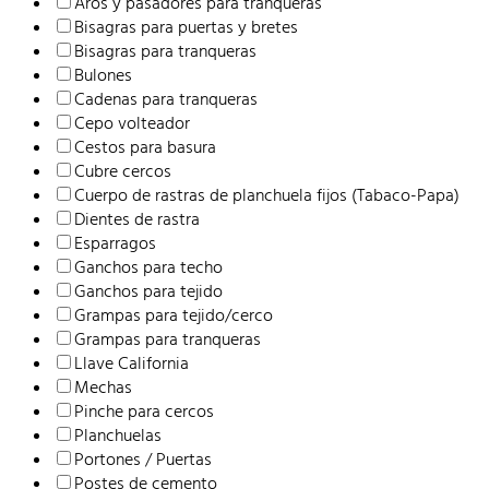
Aros y pasadores para tranqueras
Bisagras para puertas y bretes
Bisagras para tranqueras
Bulones
Cadenas para tranqueras
Cepo volteador
Cestos para basura
Cubre cercos
Cuerpo de rastras de planchuela fijos (Tabaco-Papa)
Dientes de rastra
Esparragos
Ganchos para techo
Ganchos para tejido
Grampas para tejido/cerco
Grampas para tranqueras
Llave California
Mechas
Pinche para cercos
Planchuelas
Portones / Puertas
Postes de cemento