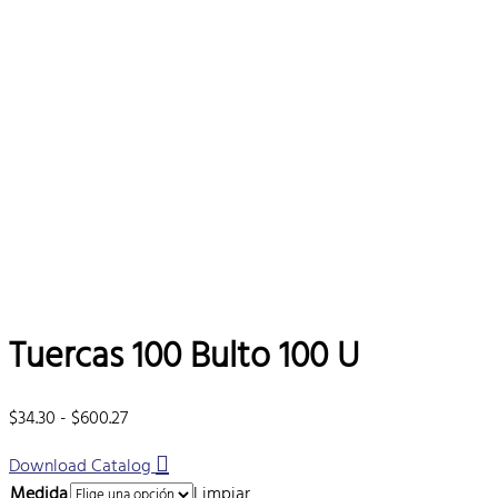
Tuercas 100 Bulto 100 U
Rango
$
34.30
-
$
600.27
de
Download Catalog
precios:
desde
Medida
Limpiar