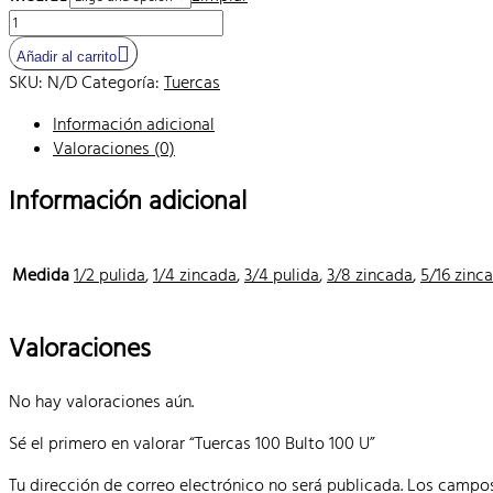
$34.30
Tuercas
hasta
100
Añadir al carrito
$600.27
Bulto
SKU:
N/D
Categoría:
Tuercas
100
U
Información adicional
cantidad
Valoraciones (0)
Información adicional
Medida
1/2 pulida
,
1/4 zincada
,
3/4 pulida
,
3/8 zincada
,
5/16 zinc
Valoraciones
No hay valoraciones aún.
Sé el primero en valorar “Tuercas 100 Bulto 100 U”
Tu dirección de correo electrónico no será publicada.
Los campos