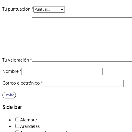
Tu puntuación
*
Tu valoración
*
Nombre
*
Correo electrónico
*
Side bar
Alambre
Arandelas