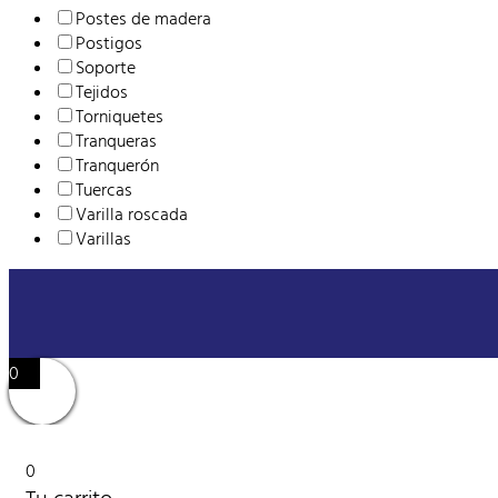
Postes de madera
Postigos
Soporte
Tejidos
Torniquetes
Tranqueras
Tranquerón
Tuercas
Varilla roscada
Varillas
0
0