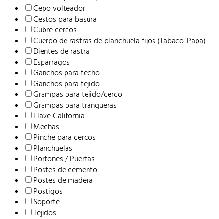
Cepo volteador
Cestos para basura
Cubre cercos
Cuerpo de rastras de planchuela fijos (Tabaco-Papa)
Dientes de rastra
Esparragos
Ganchos para techo
Ganchos para tejido
Grampas para tejido/cerco
Grampas para tranqueras
Llave California
Mechas
Pinche para cercos
Planchuelas
Portones / Puertas
Postes de cemento
Postes de madera
Postigos
Soporte
Tejidos