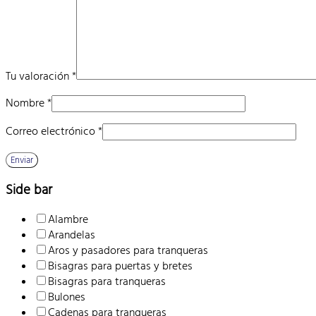
Tu valoración
*
Nombre
*
Correo electrónico
*
Side bar
Alambre
Arandelas
Aros y pasadores para tranqueras
Bisagras para puertas y bretes
Bisagras para tranqueras
Bulones
Cadenas para tranqueras