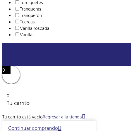
Torniquetes
Tranqueras
Tranquerón
Tuercas
Varilla roscada
Varillas
0
0
Tu carrito
Tu carrito está vacío
Regresar a la tienda
Continuar comprando