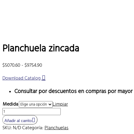
Planchuela zincada
Rango
$
5070.60
-
$
9754.90
de
Download Catalog
precios:
desde
Consultar por descuentos en compras por mayor
$5070.60
hasta
Medida
Limpiar
$9754.90
Planchuela
zincada
Añadir al carrito
cantidad
SKU:
N/D
Categoría:
Planchuelas