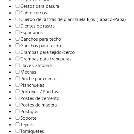
página
Cestos para basura
de
Cubre cercos
producto
Cuerpo de rastras de planchuela fijos (Tabaco-Papa)
Dientes de rastra
Esparragos
Ganchos para techo
Ganchos para tejido
Grampas para tejido/cerco
Grampas para tranqueras
Llave California
Mechas
Pinche para cercos
Planchuelas
Portones / Puertas
Postes de cemento
Postes de madera
Postigos
Soporte
Tejidos
Torniquetes