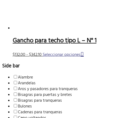
en
la
página
de
producto
Gancho para techo tipo L – N° 1
Rango
Este
$
132.00
-
$
342.10
Seleccionar opciones
de
producto
precios:
tiene
Side bar
desde
múltiples
$132.00
variantes.
Alambre
hasta
Las
Arandelas
$342.10
opciones
Aros y pasadores para tranqueras
se
Bisagras para puertas y bretes
pueden
Bisagras para tranqueras
elegir
Bulones
en
Cadenas para tranqueras
la
Cepo volteador