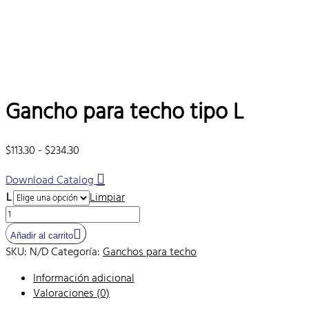
Gancho para techo tipo L
Rango
$
113.30
-
$
234.30
de
Download Catalog
precios:
desde
L
Limpiar
$113.30
Gancho
hasta
para
Añadir al carrito
$234.30
techo
SKU:
N/D
Categoría:
Ganchos para techo
tipo
L
Información adicional
cantidad
Valoraciones (0)