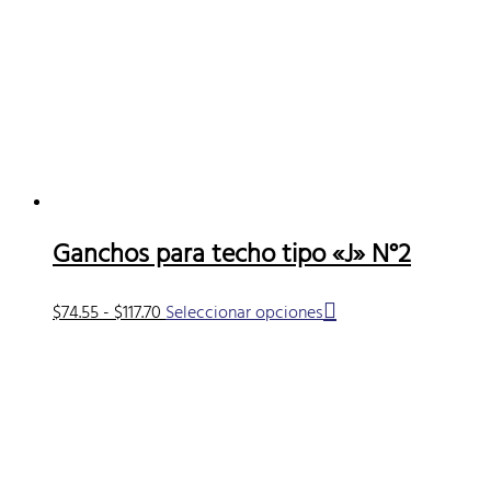
Ganchos para techo tipo «J» N°2
Rango
Este
$
74.55
-
$
117.70
Seleccionar opciones
de
producto
precios:
tiene
desde
múltiples
$74.55
variantes.
hasta
Las
$117.70
opciones
se