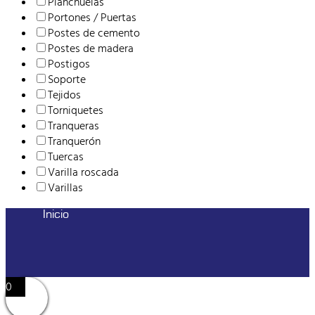
Planchuelas
Portones / Puertas
Postes de cemento
Postes de madera
Postigos
Soporte
Tejidos
Torniquetes
Tranqueras
Tranquerón
Tuercas
Varilla roscada
Varillas
Inicio
0