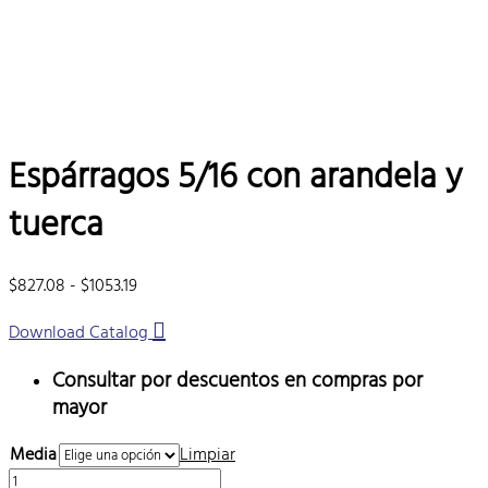
Espárragos 5/16 con arandela y
tuerca
Rango
$
827.08
-
$
1053.19
de
Download Catalog
precios:
desde
Consultar por descuentos en compras por
$827.08
hasta
mayor
$1053.19
Media
Limpiar
Espárragos