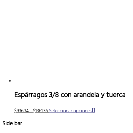
Espárragos 3/8 con arandela y tuerca
Rango
Este
$
936.34
-
$
1361.36
Seleccionar opciones
de
producto
precios:
tiene
Side bar
desde
múltiples