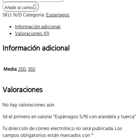
5/16
Añadir al carrito
con
SKU:
N/D
Categoría:
Esparragos
arandela
y
Información adicional
tuerca
Valoraciones (0)
cantidad
Información adicional
Media
250
,
350
Valoraciones
No hay valoraciones aún.
Sé el primero en valorar “Espárragos 5/16 con arandela y tuerca”
Tu dirección de correo electrónico no será publicada.
Los
campos obligatorios están marcados con
*