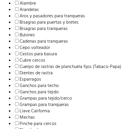
$936.34
variantes.
Alambre
hasta
Las
Arandelas
$1361.36
opciones
Aros y pasadores para tranqueras
se
Bisagras para puertas y bretes
pueden
Bisagras para tranqueras
elegir
Bulones
en
Cadenas para tranqueras
la
Cepo volteador
página
Cestos para basura
de
Cubre cercos
producto
Cuerpo de rastras de planchuela fijos (Tabaco-Papa)
Dientes de rastra
Esparragos
Ganchos para techo
Ganchos para tejido
Grampas para tejido/cerco
Grampas para tranqueras
Llave California
Mechas
Pinche para cercos