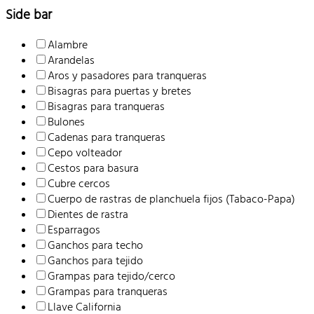
Side bar
Alambre
Arandelas
Aros y pasadores para tranqueras
Bisagras para puertas y bretes
Bisagras para tranqueras
Bulones
Cadenas para tranqueras
Cepo volteador
Cestos para basura
Cubre cercos
Cuerpo de rastras de planchuela fijos (Tabaco-Papa)
Dientes de rastra
Esparragos
Ganchos para techo
Ganchos para tejido
Grampas para tejido/cerco
Grampas para tranqueras
Llave California