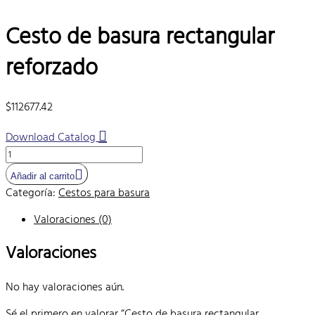
Cesto de basura rectangular
reforzado
$
112677.42
Download Catalog
Cesto
de
Añadir al carrito
basura
Categoría:
Cestos para basura
rectangular
reforzado
Valoraciones (0)
cantidad
Valoraciones
No hay valoraciones aún.
Sé el primero en valorar “Cesto de basura rectangular